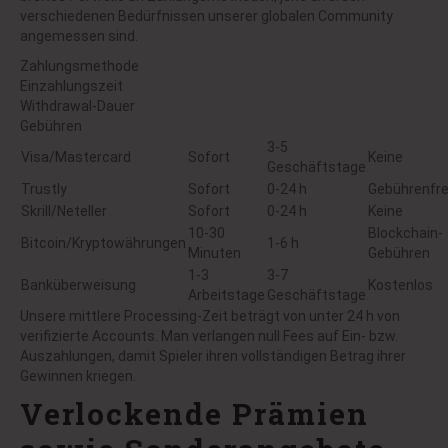
verschiedenen Bedürfnissen unserer globalen Community
angemessen sind.
Zahlungsmethode
Einzahlungszeit
Withdrawal-Dauer
Gebühren
3-5
Visa/Mastercard
Sofort
Keine
Geschäftstage
Trustly
Sofort
0-24 h
Gebührenfre
Skrill/Neteller
Sofort
0-24 h
Keine
10-30
Blockchain-
Bitcoin/Kryptowährungen
1-6 h
Minuten
Gebühren
1-3
3-7
Banküberweisung
Kostenlos
Arbeitstage
Geschäftstage
Unsere mittlere Processing-Zeit beträgt von unter 24 h von
verifizierte Accounts. Man verlangen null Fees auf Ein- bzw.
Auszahlungen, damit Spieler ihren vollständigen Betrag ihrer
Gewinnen kriegen.
Verlockende Prämien