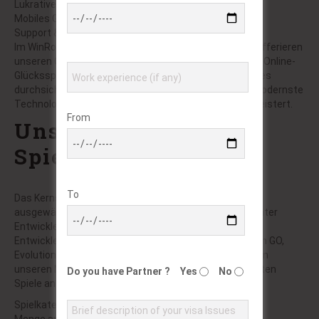
Lukrative Prämien sowie Promotionen
Mobiles Gaming-Erfahrung
Support & Service
Im
WinRolla
bauen wir in höchste Qualitätskriterien & offerieren
unseren Gamern ‘ne sichere, amüsante Webseite fürs Online-
Glücksspiel. Unser Einsatz dient der Bereitstellung eines
durchsichtigen & gerechten Spielerfahrung, das per modernste
Technologien sowie ‘n breit gefächertes Angebot begeistert.
From
Unser umfangreiches
Spielangebot
To
Das Kernstück unserer Platform ist ‘ne gewissenhaft
ausgewählte Auswahl mit jenseits 3.500 Titeln bekannter
Entwickler. Wir kooperieren gemeinsam mit führenden
Entwicklern beispielsweise NetEnt, Microgaming, Play’n GO,
Evolution Gaming sowie Pragmatic Play zusammen, um
unseren Nutzern immer die aktuellsten und gefragtesten
Do you have Partner ?
Yes
No
Spiele anzubieten.
Spielkategorie