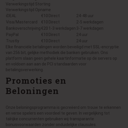
Verwerkingstijd Storting
Verwerkingstijd Opname
iDEAL
€10
Direct
24-48 uur
Visa/Mastercard
€10
Direct
2-5 werkdagen
Bankoverschrijving
€20
1-3 werkdagen
3-7 werkdagen
PayPal
€10
Direct
24 uur
Trustly
€10
Direct
24 uur
Elke financiële betalingen worden beveiligd met SSL-encryptie
van 256 bit, gelijke methodiek die banken gebruiken. Ons
platform slaan geen gehele kaartinformatie op de servers op
en voldoen aan aan de PCI standaarden voor
betalingsverwerking.
Promoties en
Beloningen
Onze beloningsprogramma is gecreëerd om trouw te erkennen
en verse spelers een voordeel te geven. In vergelijking tot
talrijke concurrenten gebruiken wij transparante
bonusvoorwaarden zonder onduidelijke clausules.