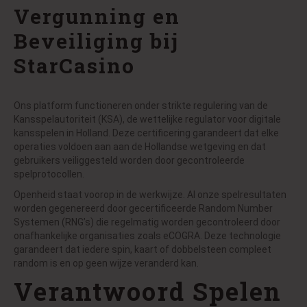
Vergunning en
Beveiliging bij
StarCasino
Ons platform functioneren onder strikte regulering van de
Kansspelautoriteit (KSA), de wettelijke regulator voor digitale
kansspelen in Holland. Deze certificering garandeert dat elke
operaties voldoen aan aan de Hollandse wetgeving en dat
gebruikers veiliggesteld worden door gecontroleerde
spelprotocollen.
Openheid staat voorop in de werkwijze. Al onze spelresultaten
worden gegenereerd door gecertificeerde Random Number
Systemen (RNG’s) die regelmatig worden gecontroleerd door
onafhankelijke organisaties zoals eCOGRA. Deze technologie
garandeert dat iedere spin, kaart of dobbelsteen compleet
random is en op geen wijze veranderd kan.
Verantwoord Spelen