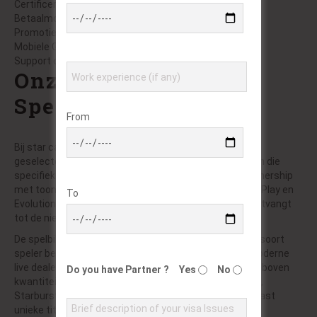
Certificering en Beveiliging bij StarCasino
Betaalmogelijkheden voor Nederlandse Spelers
Promoties en Beloningen
Mobiele Gokken Onderweg
Support die Er Ten dienste van Je Is
Onze Uitgebreide
Spelportfolio
From
Bij
star casino slots
presenteren we een minutieus
geselecteerde assortiment van over 800 casinospellen die
specifiek zijn gericht op de NL markt. Onze unieke partnership
met toonaangevende providers als NetEnt, Pragmatic Play en
To
Evolution Gaming verzekert dat elke speler toegang ontvangt
tot de nieuwste uitgaven en bewezen klassiekers.
De spelbibliotheek omvat diverse categorieën die elke soort
speler bedienen. Van traditionele fruitmachines tot moderne
live dealer games, wij hebben geïnvesteerd in kwaliteit boven
Do you have Partner ?
Yes
No
kwantiteit. Nederlandse favorieten zoals Book of Dead,
Starburst en Gonzo’s Quest worden gepresenteerd naast
unieke titels die u elders anders vindt.