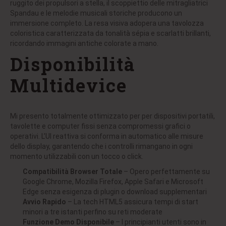
ruggito dei propulsori a stella, il scoppiettio delle mitragliatrici
Spandau e le melodie musicali storiche producono un
immersione completo. La resa visiva adopera una tavolozza
coloristica caratterizzata da tonalità sépia e scarlatti brillanti,
ricordando immagini antiche colorate a mano.
Disponibilità
Multidevice
Mi presento totalmente ottimizzato per per dispositivi portatili,
tavolette e computer fissi senza compromessi grafici o
operativi. L’UI reattiva si conforma in automatico alle misure
dello display, garantendo che i controlli rimangano in ogni
momento utilizzabili con un tocco o click.
Compatibilità Browser Totale
– Opero perfettamente su
Google Chrome, Mozilla Firefox, Apple Safari e Microsoft
Edge senza esigenza di plugin o download supplementari
Avvio Rapido
– La tech HTML5 assicura tempi di start
minori a tre istanti perfino su reti moderate
Funzione Demo Disponibile
– I principianti utenti sono in