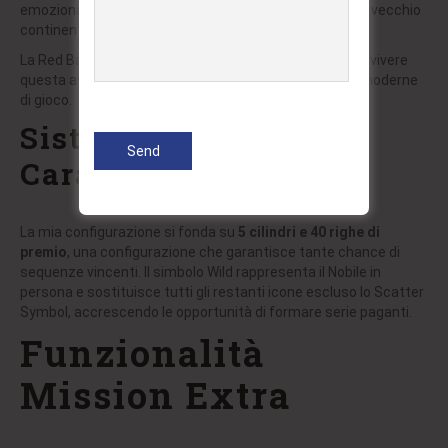
emozionante dei duelli celesti su i zone di battaglia del vecchio
continente.
La
Red Baron live
simboleggia un’opportunità unica per vivere
questa avventura autentica migliorata da dinamiche moderne
di gioco.
Sistemi di Gioco e
Caratteristiche Extra
La mia configurazione si fonda su
5 cilindri e 40 righe di
premio
, una configurazione che garantisce tante chance di
sequenze vincenti. Il simbolo Wild rappresenta il Nobile in
persona e sostituisce tutti gli restanti icone escluso lo Scatter
Symbol, accrescendo le opportunità di formare serie paganti.
Funzionalità
Mission Extra