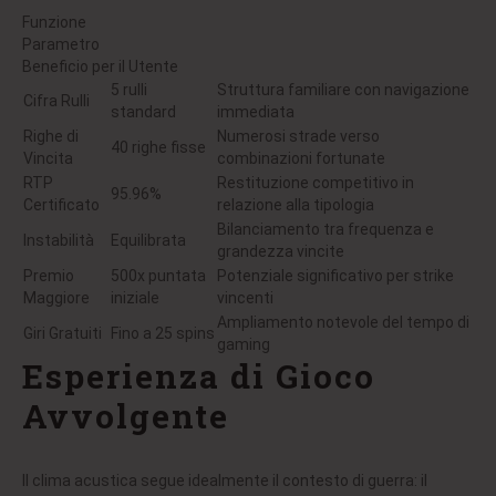
Funzione
Parametro
Beneficio per il Utente
5 rulli
Struttura familiare con navigazione
Cifra Rulli
standard
immediata
Righe di
Numerosi strade verso
40 righe fisse
Vincita
combinazioni fortunate
RTP
Restituzione competitivo in
95.96%
Certificato
relazione alla tipologia
Bilanciamento tra frequenza e
Instabilità
Equilibrata
grandezza vincite
Premio
500x puntata
Potenziale significativo per strike
Maggiore
iniziale
vincenti
Ampliamento notevole del tempo di
Giri Gratuiti
Fino a 25 spins
gaming
Esperienza di Gioco
Avvolgente
Il clima acustica segue idealmente il contesto di guerra: il