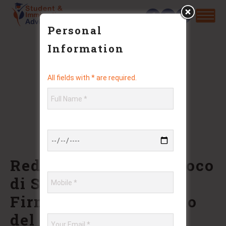
Personal
Information
All fields with * are required.
Red Baron: L’ Epico Gioco
di Slot che Cattura i
Firmamenti del Mondo
del Gioco