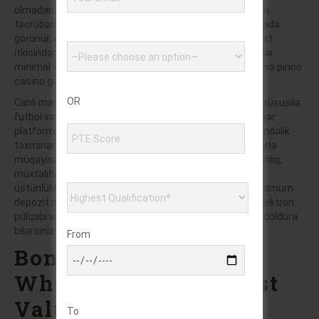
olmadan depozit yatırmaq motivasiyanı qoruyur və oyun
təcrübəsinə müsbət təsir göstərir. Əməliyyat adətən sadə
görünür, amma düzgün ardıcıllıq bilindiyi zaman həm vaxt
itkisindən, həm də səhvdən qaçmaq mümkündür. Limitlər
minimal və maksimal məbləğlər üzrə müəyyənləşdirilib və
pinco
casino güncel giriş
hər ödəniş üsulunun öz qaydası var.
OR
Canlı masa oyunlarında qalibiyyət uğrunda döyüş! Sayt xüsusilə
futbol və tennis üzrə təklif etdiyi əmsallarla seçilir — digər
platformalara nisbətən 2–5% daha yüksək. Bazarda gündəlik
təxminən 5,000–8,000 mərc bazarı təqdim edən rəqiblərlə
müqayisədə, PINCO bu sahədə liderlərdən biridir. Əlçatanlıq,
müxtəliflik və etibarlılıq PINCO Casino-nun əsas
üstünlüklərindəndir və onu rəqiblərindən fərqləndirir. Minimum
depozit cəmi 5 ABŞ dollarıdır və hesabınızı bank kartı, elektron
pulqabı və ya Bitcoin, Tether və digər kriptovalyutalarla doldura
bilərsiniz.
From
Bonus Comparison:
Which Tier Offers Best
Value?
To