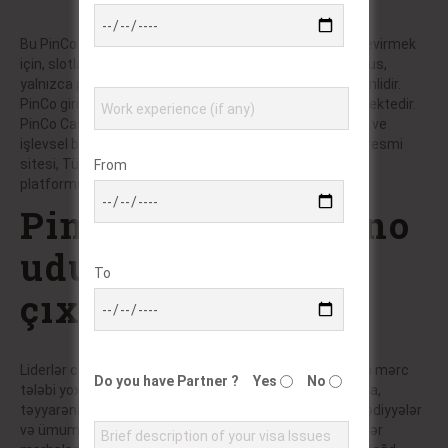
Bu PinCo bonusu sadece bir kez kullanılabilir. Bonusu çevirmek
için, slotlarda 35 kat bahis yapmanız gerekir. PinCo bonus,
yalnızca portalımızdan verilen bağlantı aracılığıyla güvenlidir.
PinCo giriş yapmak için bir hesap oluşturmanız gerekmektedir.
PinCo Casino 2024 yılında açıldı ve kısa sürede güvenilir ve
işlevsel bir oyun kaynağı olarak kendini kanıtladı. PinCo resmi
sitesi, Türkiye’deki oyuncular için gelişmiş bir oyun
From
platformudur.
Pinco onlayn casino
uduşları necə
To
çıxarmaq olar
Liderlər cədvəlində ilk yerə çatan qalib olacaq. Minimum mərc
Do you have Partner ?
Yes
No
tələbi yoxdur — sadəcə NFT təyyarənlə uç, mərclər topla,
təyyarəni təkmilləşdir və mükafatlar qazan! Gündəlik hədiyyələr
və ümumilikdə $3,800,000-lıq nəhəng mükafat fondu! Hər