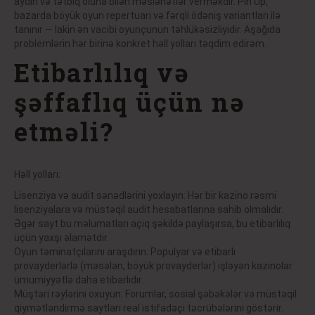
aydın və tətbiq oluna bilən məsləhətlər verməkdir. Pin Up,
bazarda böyük oyun repertuarı və fərqli ödəniş variantları ilə
tanınır — lakin ən vacibi oyunçunun təhlükəsizliyidir. Aşağıda
problemlərin hər birinə konkret həll yolları təqdim edirəm.
Etibarlılıq və
şəffaflıq üçün nə
etməli?
Həll yolları:
Lisenziya və audit sənədlərini yoxlayın: Hər bir kazino rəsmi
lisenziyalara və müstəqil audit hesabatlarına sahib olmalıdır.
Əgər sayt bu məlumatları açıq şəkildə paylaşırsa, bu etibarlılıq
üçün yaxşı əlamətdir.
Oyun təminatçılarını araşdırın: Populyar və etibarlı
provayderlərlə (məsələn, böyük provayderlər) işləyən kazinolar
ümumiyyətlə daha etibarlıdır.
Müştəri rəylərini oxuyun: Forumlar, sosial şəbəkələr və müstəqil
qiymətləndirmə saytları real istifadəçi təcrübələrini göstərir.