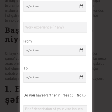
almaq istəyirsinizsə, bu resursda bir başlanğıc nöqtəsi tapa
bilərsiniz:
pin up casino azerbaycan
. Burada həm ümumi
məlumat, həm də bir sıra tövsiyələrə rast gəlmək mümkündür.
İndi gəlin problemləri addım-addım nəzərdən keçirək və hər
birinə uyğun həll yollarını araşdıraq.
Başlıca problemlər və
niyə onlar vacibdir
From
Onlayn kazino seçərkən qarşılaşılan çətinliklər təkcə “uğur
şansı” və ya “böyük bonuslar” ilə məhdudlaşmır. Burada bir neçə
əsas problem var ki, oyunçular üçün vacibdir və düzgün şəkildə
To
həll olunmazsa, həm maliyyə itkilərinə, həm də narahatlığa
səbəb ola bilər. Aşağıda ən çox rastlanan problemləri
sadalayacağam və onların niyə kritik olduğunu izah edəcəyəm.
1. Etibarlılıq və
şəffaflıq
Do you have Partner ?
Yes
No