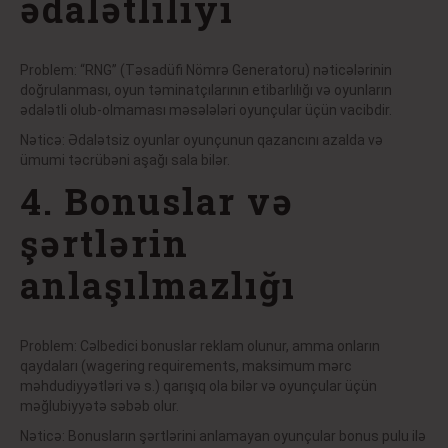
ədalətliliyi
Problem: “RNG” (Təsadüfi Nömrə Generatoru) nəticələrinin
doğrulanması, oyun təminatçılarının etibarlılığı və oyunların
ədalətli olub-olmaması məsələləri oyunçular üçün vacibdir.
Nəticə: Ədalətsiz oyunlar oyunçunun qazancını azalda və
ümumi təcrübəni aşağı sala bilər.
4. Bonuslar və
şərtlərin
anlaşılmazlığı
Problem: Cəlbedici bonuslar reklam olunur, amma onların
qaydaları (wagering requirements, maksimum mərc
məhdudiyyətləri və s.) qarışıq ola bilər və oyunçular üçün
məğlubiyyətə səbəb olur.
Nəticə: Bonusların şərtlərini anlamayan oyunçular bonus pulu ilə