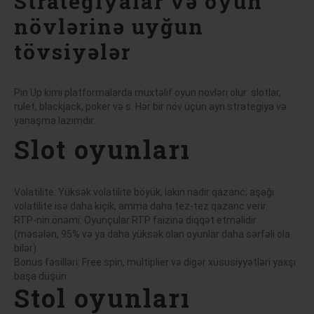
Strategiyalar və oyun
növlərinə uyğun
tövsiyələr
Pin Up kimi platformalarda müxtəlif oyun növləri olur: slotlar,
rulet, blackjack, poker və s. Hər bir növ üçün ayrı strategiya və
yanaşma lazımdır.
Slot oyunları
Volatilite: Yüksək volatilite böyük, lakin nadir qazanc; aşağı
volatilite isə daha kiçik, amma daha tez-tez qazanc verir.
RTP-nin önəmi: Oyunçular RTP faizinə diqqət etməlidir
(məsələn, 95% və ya daha yüksək olan oyunlar daha sərfəli ola
bilər).
Bonus fəsilləri: Free spin, multiplier və digər xüsusiyyətləri yaxşı
başa düşün.
Stol oyunları