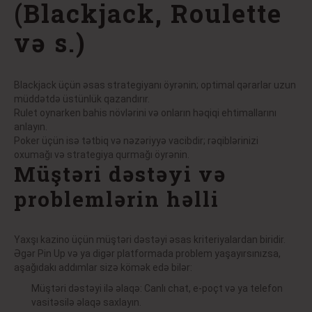
(Blackjack, Roulette
və s.)
Blackjack üçün əsas strategiyanı öyrənin; optimal qərarlar uzun
müddətdə üstünlük qazandırır.
Rulet oynarken bahis növlərini və onların həqiqi ehtimallarını
anlayın.
Poker üçün isə tətbiq və nəzəriyyə vacibdir; rəqiblərinizi
oxumağı və strategiya qurmağı öyrənin.
Müştəri dəstəyi və
problemlərin həlli
Yaxşı kazino üçün müştəri dəstəyi əsas kriteriyalardan biridir.
Əgər Pin Up və ya digər platformada problem yaşayırsınızsa,
aşağıdakı addımlar sizə kömək edə bilər:
Müştəri dəstəyi ilə əlaqə: Canlı chat, e-poçt və ya telefon
vasitəsilə əlaqə saxlayın.