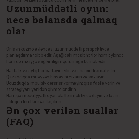
vacibdir; bəziləri oyunçu üçün mənfi nəticələrə gətirə bilər.
Uzunmüddətli oyun:
necə balansda qalmaq
olar
Onlayn kazino əyləncəsi uzunmüddətli perspektivdə
planlaşdırma tələb edir. Aşağıdakı məsləhətlər həm əyləncə,
həm də maliyyə sağlamlığını qorumağa kömək edir:
Həftəlik və aylıq büdcə təyin edin və ona ciddi əməl edin.
Qazandıqda müəyyən hissəsini çıxarın və saxlayın.
Uduzduqda impulsiv qərarlar verməyin; qısa fasilə verin və
strategiyanı yenidən qiymətləndirin.
Həmişə məsuliyyətli oyun alətlərini aktiv saxlayın və lazım
olduqda limitləri sərtləşdirin.
Ən çox verilən suallar
(FAQ)