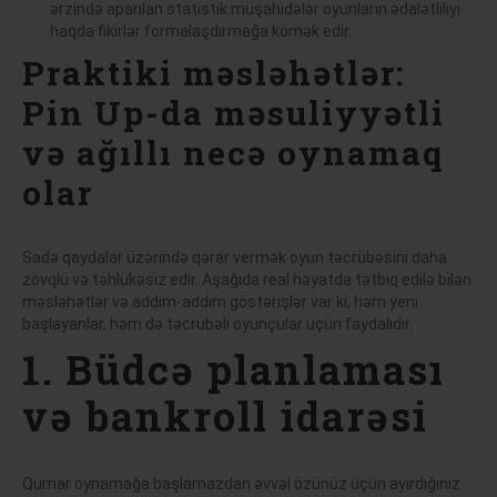
ərzində aparılan statistik müşahidələr oyunların ədalətliliyi
haqda fikirlər formalaşdırmağa kömək edir.
Praktiki məsləhətlər:
Pin Up-da məsuliyyətli
və ağıllı necə oynamaq
olar
Sadə qaydalar üzərində qərar vermək oyun təcrübəsini daha
zövqlü və təhlükəsiz edir. Aşağıda real həyatda tətbiq edilə bilən
məsləhətlər və addım-addım göstərişlər var ki, həm yeni
başlayanlar, həm də təcrübəli oyunçular üçün faydalıdır.
1. Büdcə planlaması
və bankroll idarəsi
Qumar oynamağa başlamazdan əvvəl özünüz üçün ayırdığınız