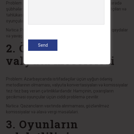
Problem: Yeni və ya az tanınmış kazinoların etibarlılığı barədə
şübhələr olur. Lisenziya, audit hesabatları, oyun təminatçıları və
təhlükəsizlik tədbirləri kimi məsələlər aydın olmadıqda
oyunçular riskə girirlər.
Nəticə: Pul itkiləri, hesabın bağlanması, şəffaf olmayan qaydalar
və yavaş dəstək kimi problemlər yarana bilər.
2. Ödənişlər və
valyuta məsələləri
Problem: Azərbaycanda istifadəçilər üçün uyğun ödəniş
metodlarının olmaması, valyuta konvertasiyaları və komissiyalar
tez-tez baş verən çətinliklərdəndir. Həmçinin, çıxarışların
gecikməsi oyunçular üçün ciddi problemə çevrilir.
Nəticə: Qazancların vaxtında alınmaması, gözlənilməz
komissiyalar və əlavə vergi məsələləri.
3. Oyunların