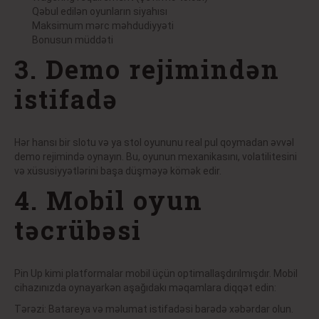
Qəbul edilən oyunların siyahısı
Maksimum mərc məhdudiyyəti
Bonusun müddəti
3. Demo rejimindən
istifadə
Hər hansı bir slotu və ya stol oyununu real pul qoymadan əvvəl
demo rejimində oynayın. Bu, oyunun mexanikasını, volatilitesini
və xüsusiyyətlərini başa düşməyə kömək edir.
4. Mobil oyun
təcrübəsi
Pin Up kimi platformalar mobil üçün optimallaşdırılmışdır. Mobil
cihazınızda oynayarkən aşağıdakı məqamlara diqqət edin:
Tərəzi: Batareya və məlumat istifadəsi barədə xəbərdar olun.