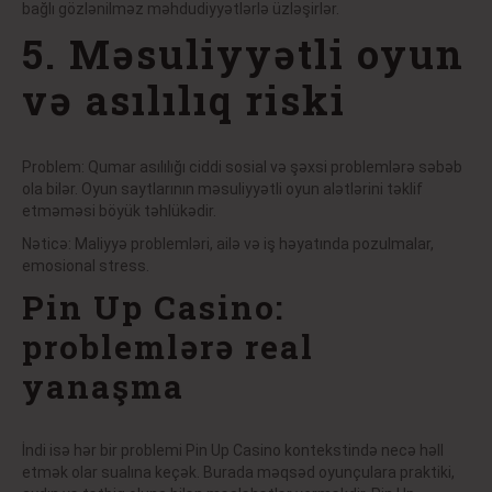
bağlı gözlənilməz məhdudiyyətlərlə üzləşirlər.
5. Məsuliyyətli oyun
və asılılıq riski
Problem: Qumar asılılığı ciddi sosial və şəxsi problemlərə səbəb
ola bilər. Oyun saytlarının məsuliyyətli oyun alətlərini təklif
etməməsi böyük təhlükədir.
Nəticə: Maliyyə problemləri, ailə və iş həyatında pozulmalar,
emosional stress.
Pin Up Casino:
problemlərə real
yanaşma
İndi isə hər bir problemi Pin Up Casino kontekstində necə həll
etmək olar sualına keçək. Burada məqsəd oyunçulara praktiki,