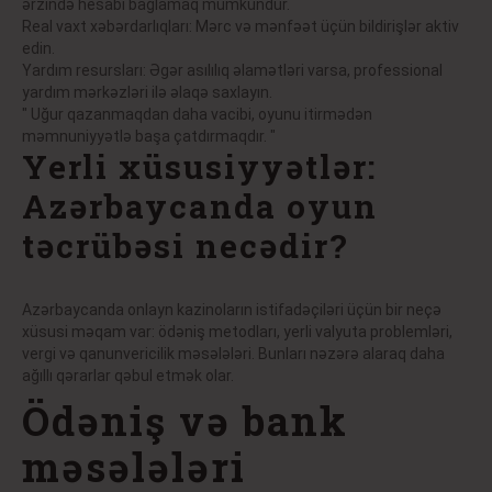
ərzində hesabı bağlamaq mümkündür.
Real vaxt xəbərdarlıqları: Mərc və mənfəət üçün bildirişlər aktiv
edin.
Yardım resursları: Əgər asılılıq əlamətləri varsa, professional
yardım mərkəzləri ilə əlaqə saxlayın.
Uğur qazanmaqdan daha vacibi, oyunu itirmədən
məmnuniyyətlə başa çatdırmaqdır.
Yerli xüsusiyyətlər:
Azərbaycanda oyun
təcrübəsi necədir?
Azərbaycanda onlayn kazinoların istifadəçiləri üçün bir neçə
xüsusi məqam var: ödəniş metodları, yerli valyuta problemləri,
vergi və qanunvericilik məsələləri. Bunları nəzərə alaraq daha
ağıllı qərarlar qəbul etmək olar.
Ödəniş və bank
məsələləri