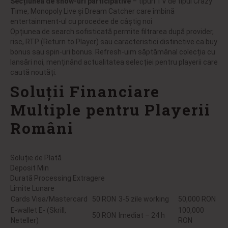
Secțiunea de show-uri participative
– tipuri TV de tipul Crazy
Time, Monopoly Live și Dream Catcher care îmbină
entertainment-ul cu procedee de câștig noi
Opțiunea de search sofisticată permite filtrarea după provider,
risc, RTP (Return to Player) sau caracteristici distinctive ca buy
bonus sau spin-uri bonus. Refresh-uim săptămânal colecția cu
lansări noi, menținând actualitatea selecției pentru playerii care
caută noutăți.
Soluții Financiare
Multiple pentru Playerii
Români
Soluție de Plată
Deposit Min
Durată Processing Extragere
Limite Lunare
Cards Visa/Mastercard
50 RON
3-5 zile working
50,000 RON
E-wallet E- (Skrill,
100,000
50 RON
Imediat – 24 h
Neteller)
RON