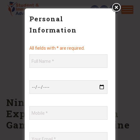
Personal
Information
All fields with * are required.
Nine Gaming –
Experience de Elită în
Gaming de Șansă Online