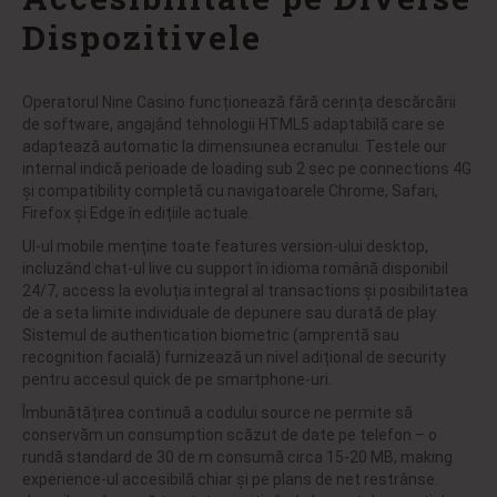
Dispozitivele
Operatorul Nine Casino funcționează fără cerința descărcării
de software, angajând tehnologii HTML5 adaptabilă care se
adaptează automatic la dimensiunea ecranului. Testele our
internal indică perioade de loading sub 2 sec pe connections 4G
și compatibility completă cu navigatoarele Chrome, Safari,
Firefox și Edge în edițiile actuale.
UI-ul mobile menține toate features version-ului desktop,
incluzând chat-ul live cu support în idioma română disponibil
24/7, access la evoluția integral al transactions și posibilitatea
de a seta limite individuale de depunere sau durată de play.
Sistemul de authentication biometric (amprentă sau
recognition facială) furnizează un nivel adițional de security
pentru accesul quick de pe smartphone-uri.
Îmbunătățirea continuă a codului source ne permite să
conservăm un consumption scăzut de date pe telefon – o
rundă standard de 30 de m consumă circa 15-20 MB, making
experience-ul accesibilă chiar și pe plans de net restrânse.