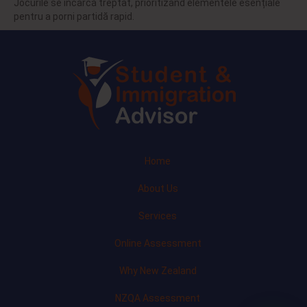
Jocurile se încarcă treptat, prioritizând elementele esențiale
pentru a porni partidă rapid.
Home
About Us
Services
Online Assessment
Why New Zealand
NZQA Assessment