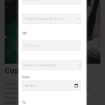
OR
Cuprins
From
Certificare și Protecție la Criterii Internaționale
Portofoliul Nostru de Titluri – Diversitate și Performanță
Soluții de Plată Variate pentru Playerii Români
Structura Avantajelor și Câștigurilor
To
Accesibilitate pe Toate Dispozitivele