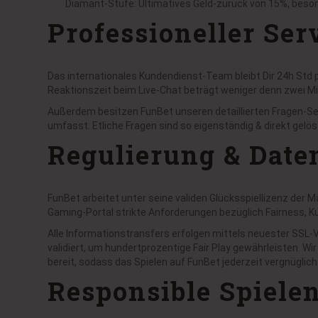
Diamant-Stufe: Ultimatives Geld-zurück von 15%, bes
Professioneller Ser
Das internationales Kundendienst-Team bleibt Dir 24h Std p
Reaktionszeit beim Live-Chat beträgt weniger denn zwei Mi
Außerdem besitzen FunBet unseren detaillierten Fragen-Sek
umfasst. Etliche Fragen sind so eigenständig & direkt gelös
Regulierung & Date
FunBet arbeitet unter seine validen Glücksspiellizenz der 
Gaming-Portal strikte Anforderungen bezüglich Fairness, Ku
Alle Informationstransfers erfolgen mittels neuester SS
validiert, um hundertprozentige Fair Play gewährleisten. Wi
bereit, sodass das Spielen auf FunBet jederzeit vergnüglich &
Responsible Spiele