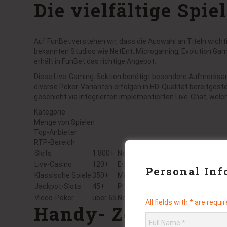
Die vielfältige Spie
Auf FunBet verstehen wir, dass die Auswahl an Titeln wich
bekannten Studios wie NetEnt, Microgaming, Evolution Gaming
erhält in FunBet das richtige Angebot.
Diese Live-Gaming-Sektion benötigt besondere Aufmerksamke
diverse Poker-Varianten erfolgen in HD-Qualität bereitgest
geschieht via integrierten implementierten Live-Chat, wel
Kategorie
Menge von Spielen
Top-Anbieter
RTP-Bereich
Slots
1.800+
NetEnt, Play’n GO
94 bis 98%
Live-Casino
120+
Evolution Gaming
97-99%
Personal Inf
Klassische Spiele
350+
Microgaming
95 bis 99%
Jackpot-Slots
45+
Pragmatic Play
92 bis 96%
Video-Poker
über 65
NetEnt
96-99%
All fields with * are requir
Handy- Zocken bar