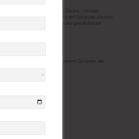
ozent der Glücksspieler portable Geräte – nutzen
kreiert, die jegliche Eigenschaften der Computer-Version
 Bildschirmgrößen entsprechend sowie gewährleistet
seitige Palette verschiedener Payment-Optionen, die