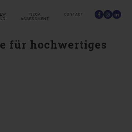
NEW
NZQA
CONTACT
AND
ASSESSMENT
e für hochwertiges