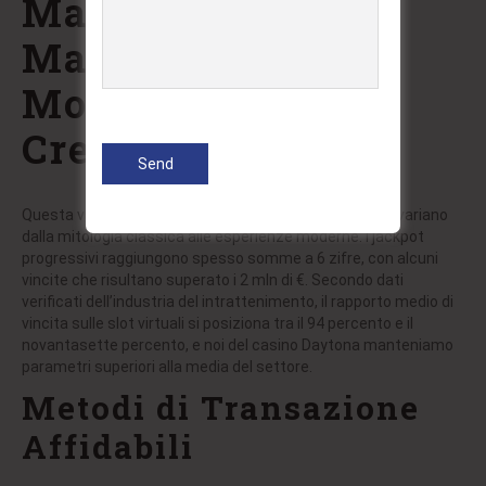
Macchinette
Machine e
Montepremi
Crescenti
Questa vasta area slot presenta raccolte a tema che variano
dalla mitologia classica alle esperienze moderne. I jackpot
progressivi raggiungono spesso somme a 6 zifre, con alcuni
vincite che risultano superato i 2 mln di €. Secondo dati
verificati dell’industria del intrattenimento, il rapporto medio di
vincita sulle slot virtuali si posiziona tra il 94 percento e il
novantasette percento, e noi del casino Daytona manteniamo
parametri superiori alla media del settore.
Metodi di Transazione
Affidabili