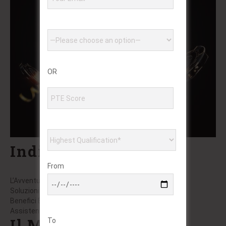
OR
Indice della Guida
From
L’Avventura di Gaming che Proponiamo
Soluzioni di Deposito Affidabili
Benefici Esclusivi per i Nostri Utenti
Assistenza Cliente Qualificata
Il Mondo di
To