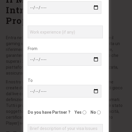
Intrattenimento che
Proponiamo
Entra nel questo ecosistema virtuale dove l’emozione e il
gaming si uniscono perfettamente.
Daytona
rappresenta un
From
riferimento di riferimento nel settore del gaming digitale,
garantendo ai nostri giocatori un catalogo straordinario che
supera i 3.500 prodotti autorizzati. Questa moderna
piattaforma è viene creata con standard HTML 5 avanzata,
assicurando accessibilità assoluta su ogni terminale.
To
Il nostro vasto repertorio contiene macchinette machine
create dai più prestigiosi provider internazionali, tavoli di gioco
dal live con dealer esperti in trasmissione ad elevata
definizione, e versioni tradizionali dei titoli da gioco più amati.
Tutti i prodotto presente sulla la nostra piattaforma è è stato
soggetto a stringenti verifiche di correttezza e randomicità,
Do you have Partner ?
Yes
No
certificati da enti terzi che assicurano un RTP (Return to
Player) verificabile e verificabile.