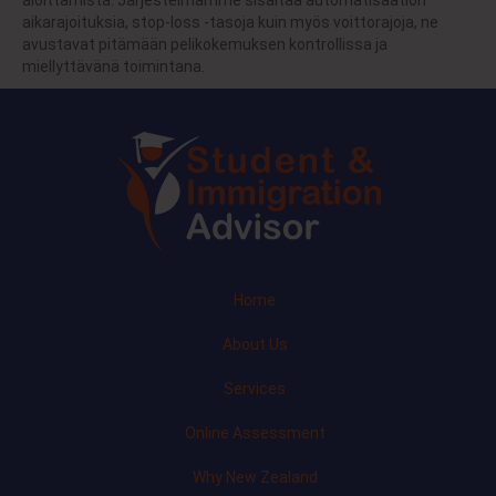
aloittamista. Järjestelmämme sisältää automatisaation
aikarajoituksia, stop-loss -tasoja kuin myös voittorajoja, ne
avustavat pitämään pelikokemuksen kontrollissa ja
miellyttävänä toimintana.
Home
About Us
Services
Online Assessment
Why New Zealand