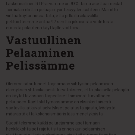
Laskennallinen RTP-arvomme on
97%
, tämä asettaa meidät
toimialan eliittiin pelaajamyönteisyyden suhteen. Mainittu
viittaa käytännössä tätä, että pitkällä aikavälillä
pelituotteemme antaa 97 senttiä jokaisesta vedetusta
eurosta palautena käyttäjille voittoina.
Vastuullinen
Pelaaminen
Pelissämme
Olemme sitoutuneet tarjoamaan viihtyisän pelaamisen
elämyksen yhtäaikaisesti turvatakseen, että jokaisella pelaajilla
on käytettävissään tarpeelliset toiminnot turvalliseen
peluuseen. Käyttöliittymässämme on yksinkertaisesti
saatavilla jatkuvat selvitykset pelatusta ajasta, lyödystä
määrästä että kokonaismääristä ja menetyksistä.
Suosittelemme kaikki pelurejamme asettamaan
henkilökohtaiset rajatut sitä ennen kun pelaamisen