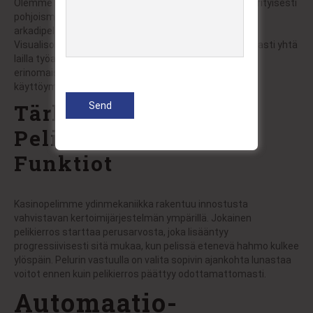
Olemme saavuttaneet merkittävää suosikkiasemaa erityisesti
pohjoismaissa, kun
Chicken Road 2
kokoaa perinteisen
arkadipelaamisen moderniin kasinoelämykseen.
Visualisointimme on säädetty pelaamaan saumattomasti yhtä
lailla työasemilla kuin mobiililaitteilla, tuoden saman
erinomaisen elämyksen välittämättä käytetystä
käyttöympäristöstä.
Tärkeimmät
Pelimekaniikat ja
Funktiot
Kasinopelimme ydinmekaniikka rakentuu innostusta
vahvistavan kertoimijärjestelmän ympärillä. Jokainen
pelikierros starttaa perusarvosta, joka lisääntyy
progressiivisesti sitä mukaa, kun pelissä etenevä hahmo kulkee
ylöspäin. Pelurin vastuulla on valita sopivin ajankohta lunastaa
voitot ennen kuin pelikierros päättyy odottamattomasti.
Automaatio-