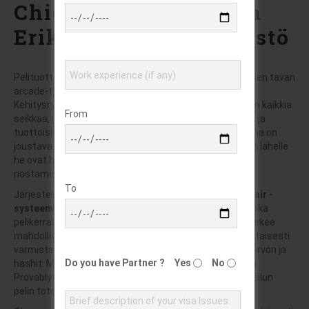
Chicken Road 2 -pelin
Erikoinen Peliympäristö
Pelituotteemme esittää käyttäjille kokonaan uudenlaisen tavan
arcade-tyyppiseen kasinopelaamisen kokemukseen.
Kehitysryhmämme on viettänyt satoja työtunteja hioen kaikkia
From
seikkaa, joka luo meistä erään toimialan vaativimmista ja
tuottoisimmista peleistä. Pääasiallisena komponenttina on
joustava riskinotto, missä käyttäjät määrittävät, miten lähelle
he ovat halukkaita edistämään kierroksensa ennen
nostamista.
To
Järjestelmämme rakentuu varmennettuun
Provably Fair -
systeemiin
, mikä varmistaa kattavan läpinäkyvyyden joka
pelikerralla. Mainittu krypteerausaikainen järjestelmä tekee
mahdolliseksi sen, joten kukin pelaaja kykenee omakohtaisesti
varmistaa peliemme oikeellisuuden tarkistamalla alkuarvon ja
Do you have Partner ?
Yes
No
hashit. Maailmanlaajuinen pelisektori on todennut, että
Provably Fair -tekniikka on nykyisin varmin tapa taata reilun
pelin toteutuminen sähköisessä kontekstissa.