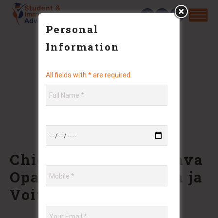
Personal
Information
All fields with * are required.
Chicken Road 2: Kattava
Opas Pelin Hallintaan ja
Voittomenetelmiin