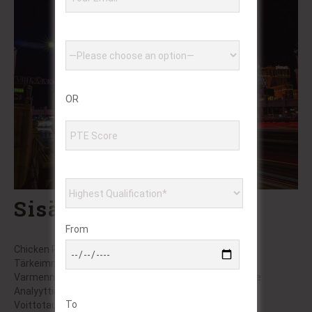
OR
Sisältö
From
Chicken Road 2:n Uniikki Peliympäristö
Tärkeimmät Pelitoiminnot ja Ominaisuudet
Varmennetut Voittotaktiikat Ammattimaisille Pelureille
Analyyttinen Vertailu Muihin Vastaaviin Peleihin
To
Voittotaulukko ja Kertoimet