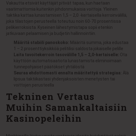
Vakautta etsivät käyttäjät pitivät tapaa, kun haetaan
vaatimattomia kuitenkin johdonmukaisia voittoja. Yleinen
taktika kattaa lunastamisen 1,5 – 2,0 -kertaisella kerroinvälillä,
joka tilastojen perusteella toteutuu noin 60-70 prosentissa
pelikierroksista. Kyseinen lähestymistapa sopii etenkin
jatkuvaan pelaamisen ja budjetin hallinnointiin.
Määritä stabiili panoskoko:
Määritä summa, joka edustaa
1 – 2 prosenttiyksikköä pelitilisi saldosta jokaiselle pelille
Laita tavoitekerroin tasovälille 1,5 – 2,0-kertaiselle:
Ota
käyttöön automatisaatiota lunastamista eliminoimaan
tunnepohjaiset päätökset yhtälöstä
Seuraa ehdottomasti ennalta määritettyä strategiaa:
Älä
lipsua taktiikastasi yhdenjaksoisten menetysten tai
voittojen perusteella
Tekninen Vertaus
Muihin Samankaltaisiin
Kasinopeleihin