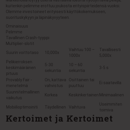
Markkinoilla löytyy useita vastaavia ideoita hyödyntäviä pelejä,
kuitenkin pelimme erottuu joukosta erityispiirteidensä vuoksi.
Olemme investoineet erityisesti käyttökokemukseen,
suorituskykyyn ja läpinäkyvyyteen.
Ominaisuus
Pelimme
Tavallinen Crash-tyyppi
Multiplier-slotit
Vaihtuu 100 –
Tavallisesti
Suurin voittotaso
10,000x
1000x
5,000x
Pelikierroksen
5-30
10 – 60
keskimääräinen
3-5 s
sekuntia
sekuntia
pituus
Provably Fair -
On, kattava
Osittainen tai
Ei saatavilla
menetelmä
vahvistus
puuttuu
Suunnitelmallinen
Korkea
Keskinkertainen
Minimaalinen
vaikutus
Useimmiten
Mobiilioptimoiniti
Täydellinen
Vaihtuva
toimiva
Kertoimet ja Kertoimet