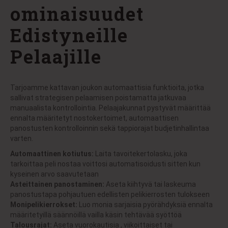
ominaisuudet
Edistyneille
Pelaajille
Tarjoamme kattavan joukon automaattisia funktioita, jotka
sallivat strategisen pelaamisen poistamatta jatkuvaa
manuaalista kontrollointia. Pelaajakunnat pystyvät määrittää
ennalta määritetyt nostokertoimet, automaattisen
panostusten kontrolloinnin sekä tappiorajat budjetinhallintaa
varten.
Automaattinen kotiutus:
Laita tavoitekertolasku, joka
tarkoittaa peli nostaa voittosi automatisoidusti sitten kun
kyseinen arvo saavutetaan
Asteittainen panostaminen:
Aseta kiihtyvä tai laskeuma
panostustapa pohjautuen edellisten pelikierrosten tulokseen
Monipelikierrokset:
Luo monia sarjaisia pyörähdyksiä ennalta
määritetyillä säännöillä vailla käsin tehtävää syöttöä
Talousrajat:
Aseta vuorokautisia , viikoittaiset tai