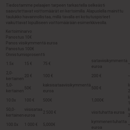
Tiedostamme pelaajien tarpeen tarkastella selkeästi
saavutettavat voittomäärät eri kertoimilla. Alapuolella mainittu
taulukko havainnollistaa, millä tavalla eri kotiutuspisteet
vaikuttavat lopulliseen voittomäärään esimerkkiveolla.
Kertoiminarvo
Panostus 10€
Panos viisikymmentä euroa
Panostus 100€
Onnistumisprosentti
sataviisikymmentä
1.5x
15 €
75 €
euroa
2,0-
20 €
100 €
200 €
kertainen
5,0-
kaksisataaviisikymmentä
l
50€
500 €
kertainen
euroa
l
10.0x
100 €
500€
1,000€
50,0-
viisisataa
l
2 500 €
viisituhatta euroa
kertainen
euroa
kymmenentuhatta
100.0x
1 000 €
5,000€
euroa