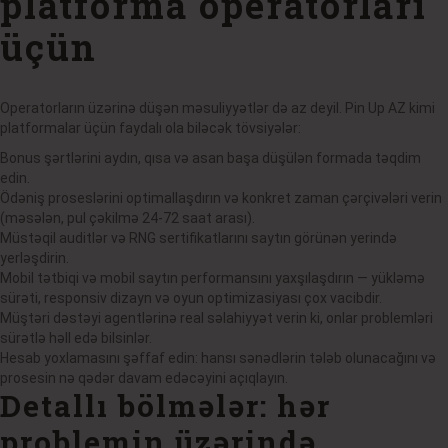
platforma operatorları
üçün
Operatorların üzərinə düşən məsuliyyətlər də az deyil. Pin Up AZ kimi
platformalar üçün faydalı ola biləcək tövsiyələr:
Bonus şərtlərini aydın, qısa və asan başa düşülən formada təqdim
edin.
Ödəniş proseslərini optimallaşdırın və konkret zaman çərçivələri verin
(məsələn, pul çəkilmə 24-72 saat arası).
Müstəqil auditlər və RNG sertifikatlarını saytın görünən yerində
yerləşdirin.
Mobil tətbiqi və mobil saytın performansını yaxşılaşdırın — yükləmə
sürəti, responsiv dizayn və oyun optimizasiyası çox vacibdir.
Müştəri dəstəyi agentlərinə real səlahiyyət verin ki, onlar problemləri
sürətlə həll edə bilsinlər.
Hesab yoxlamasını şəffaf edin: hansı sənədlərin tələb olunacağını və
prosesin nə qədər davam edəcəyini açıqlayın.
Detallı bölmələr: hər
problemin üzərində