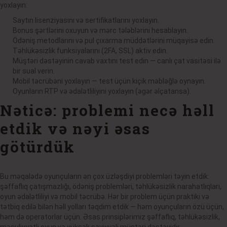
yoxlayın:
Saytın lisenziyasını və sertifikatlarını yoxlayın.
Bonus şərtlərini oxuyun və mərc tələblərini hesablayın.
Ödəniş metodlarını və pul çıxarma müddətlərini müqayisə edin.
Təhlükəsizlik funksiyalarını (2FA, SSL) aktiv edin.
Müştəri dəstəyinin cavab vaxtını test edin — canlı çat vasitəsi ilə
bir sual verin.
Mobil təcrübəni yoxlayın — test üçün kiçik məbləğlə oynayın.
Oyunların RTP və ədalətliliyini yoxlayın (əgər əlçatansa).
Nəticə: problemi necə həll
etdik və nəyi əsas
götürdük
Bu məqalədə oyunçuların ən çox üzləşdiyi problemləri təyin etdik:
şəffaflıq çatışmazlığı, ödəniş problemləri, təhlükəsizlik narahatlıqları,
oyun ədalətliliyi və mobil təcrübə. Hər bir problem üçün praktiki və
tətbiq edilə bilən həll yolları təqdim etdik — həm oyunçuların özü üçün,
həm də operatorlar üçün. Əsas prinsiplərimiz şəffaflıq, təhlükəsizlik,