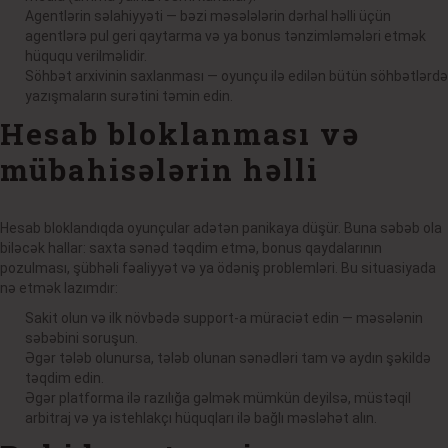
Agentlərin səlahiyyəti — bəzi məsələlərin dərhal həlli üçün
agentlərə pul geri qaytarma və ya bonus tənzimləmələri etmək
hüququ verilməlidir.
Söhbət arxivinin saxlanması — oyunçu ilə edilən bütün söhbətlərdə
yazışmaların surətini təmin edin.
Hesab bloklanması və
mübahisələrin həlli
Hesab bloklandıqda oyunçular adətən panikaya düşür. Buna səbəb ola
biləcək hallar: saxta sənəd təqdim etmə, bonus qaydalarının
pozulması, şübhəli fəaliyyət və ya ödəniş problemləri. Bu situasiyada
nə etmək lazımdır:
Sakit olun və ilk növbədə support-a müraciət edin — məsələnin
səbəbini soruşun.
Əgər tələb olunursa, tələb olunan sənədləri tam və aydın şəkildə
təqdim edin.
Əgər platforma ilə razılığa gəlmək mümkün deyilsə, müstəqil
arbitraj və ya istehlakçı hüquqları ilə bağlı məsləhət alın.