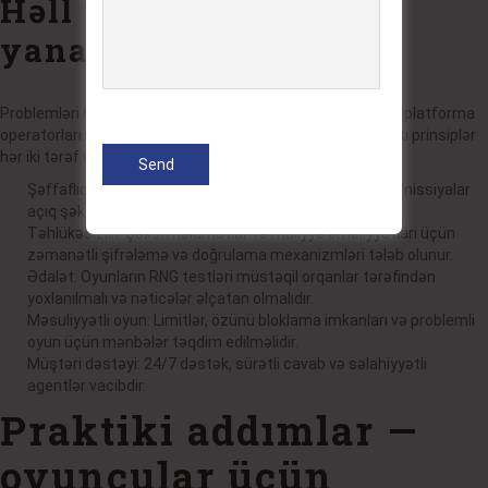
Həll yolları: ümumi
yanaşma və prinsiplər
Problemləri həll etmək üçün həm oyunçuların özü, həm də platforma
operatorları müəyyən məsuliyyətlər götürməlidir. Aşağıdakı prinsiplər
hər iki tərəf üçün keçərlidir:
Şəffaflıq: Bonus şərtləri, pul çıxarma müddətləri və komissiyalar
açıq şəkildə təqdim edilməlidir.
Təhlükəsizlik: Şəxsi məlumatlar və maliyyə əməliyyatları üçün
zəmanətli şifrələmə və doğrulama mexanizmləri tələb olunur.
Ədalət: Oyunların RNG testləri müstəqil orqanlar tərəfindən
yoxlanılmalı və nəticələr əlçatan olmalıdır.
Məsuliyyətli oyun: Limitlər, özünü bloklama imkanları və problemli
oyun üçün mənbələr təqdim edilməlidir.
Müştəri dəstəyi: 24/7 dəstək, sürətli cavab və səlahiyyətli
agentlər vacibdir.
Praktiki addımlar —
oyunçular üçün