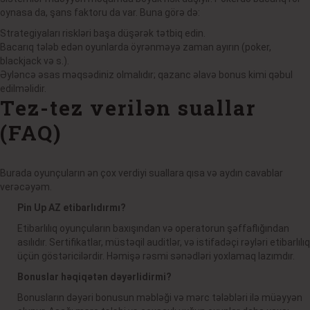
oynasa da, şans faktoru da var. Buna görə də:
Strategiyaları riskləri başa düşərək tətbiq edin.
Bacarıq tələb edən oyunlarda öyrənməyə zaman ayırın (poker,
blackjack və s.).
Əyləncə əsas məqsədiniz olmalıdır; qazanc əlavə bonus kimi qəbul
edilməlidir.
Tez-tez verilən suallar
(FAQ)
Burada oyunçuların ən çox verdiyi suallara qısa və aydın cavablar
verəcəyəm.
Pin Up AZ etibarlıdırmı?
Etibarlılıq oyunçuların baxışından və operatorun şəffaflığından
asılıdır. Sertifikatlar, müstəqil auditlər, və istifadəçi rəyləri etibarlılıq
üçün göstəricilərdir. Həmişə rəsmi sənədləri yoxlamaq lazımdır.
Bonuslar həqiqətən dəyərlidirmi?
Bonusların dəyəri bonusun məbləği və mərc tələbləri ilə müəyyən