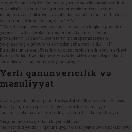
zamanı 5 gün gözlədim. Support-a yazdım və onlar sənədlərin tam
yoxlanıldığını və bank təsdiqlərinin tamamlanmasını gözləməli
olduğumu izah etdilər. Əgər əvvəlcədən sənədləri təqdim etsəydim,
yəqin ki, bu gecikmədən qaçardım." — A.
"Mobil tətbiqdə oyun oynayarkən bir neçə dəfə bağlantı problemi
yaşadım. Tətbiqi yenilədim, cache təmizlədim və internet
provayderimi yoxladım. Operatorun mobil optimizasiyasını
yaxşılaşdırdığını gördüm və sonradan daha stabil oldu." — N.
Bu sadə nümunələr göstərir ki, çox vaxt problemlərin əsas mənbəyi
həm istifadəçi, həm də operator tərəfindəki hazırlıqsızlıqdır. Hər iki
tərəf diqqətli olsa, təcrübə xeyli yaxşılaşar.
Yerli qanunvericilik və
məsuliyyət
Azərbaycanda onlayn qumar fəaliyyəti ilə bağlı qanunvericilik dəyişə
bilər. Oyunçular və operatorlar yerli qanunlara və maliyyə
tənzimləmələrinə əməl etməlidirlər. Qanuni tərəfləri unutmayın:
Vergi hüquqları və gəlirlərin bəyan edilməsi.
Yaş məhdudiyyətləri — qanuna uyğun olaraq yalnız yetkin şəxslər oyun