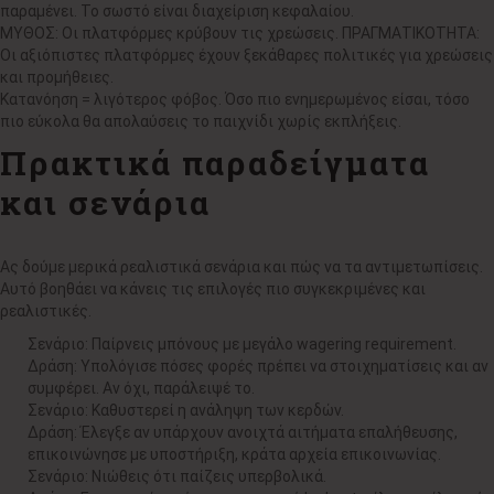
παραμένει. Το σωστό είναι διαχείριση κεφαλαίου.
ΜΥΘΟΣ: Οι πλατφόρμες κρύβουν τις χρεώσεις. ΠΡΑΓΜΑΤΙΚΟΤΗΤΑ:
Οι αξιόπιστες πλατφόρμες έχουν ξεκάθαρες πολιτικές για χρεώσεις
και προμήθειες.
Κατανόηση = λιγότερος φόβος. Όσο πιο ενημερωμένος είσαι, τόσο
πιο εύκολα θα απολαύσεις το παιχνίδι χωρίς εκπλήξεις.
Πρακτικά παραδείγματα
και σενάρια
Ας δούμε μερικά ρεαλιστικά σενάρια και πώς να τα αντιμετωπίσεις.
Αυτό βοηθάει να κάνεις τις επιλογές πιο συγκεκριμένες και
ρεαλιστικές.
Σενάριο: Παίρνεις μπόνους με μεγάλο wagering requirement.
Δράση: Υπολόγισε πόσες φορές πρέπει να στοιχηματίσεις και αν
συμφέρει. Αν όχι, παράλειψέ το.
Σενάριο: Καθυστερεί η ανάληψη των κερδών.
Δράση: Έλεγξε αν υπάρχουν ανοιχτά αιτήματα επαλήθευσης,
επικοινώνησε με υποστήριξη, κράτα αρχεία επικοινωνίας.
Σενάριο: Νιώθεις ότι παίζεις υπερβολικά.