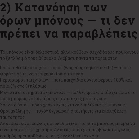
2) Κατανόηση των
όρων μπόνους — τι δεν
πρέπει να παραβλέπεις
Τα μπόνους είναι δελεαστικά, αλλά κρύβουν συχνά όρους που κάνουν
το ξεπλύσιμό τους δύσκολο. Διάβασε πάντα τα παρακάτω:
Προϋποθέσεις στοιχηματισμού (wagering requirements) — πόσες
φορές πρέπει να στοιχηματίσεις το ποσό.
Περιορισμοί παιχνιδιών — ποια παιχνίδια συνεισφέρουν 100% και
ποια 0% στο ξεπλύσιμο.
Μέγιστα στοιχήματα με μπόνους — πολλές φορές υπάρχει όριο στο
πόσο μπορείς να ποντάρεις όταν παίζεις με μπόνους.
Χρονικά όρια — πόσο χρόνο έχεις για να ξεπλύνεις το μπόνους.
Όροι ανάληψης — τυχόν έγγραφα ή απαιτήσεις για επαλήθευση
ταυτότητας.
Αν οι όροι είναι σαφείς και ρεαλιστικοί, τότε το μπόνους μπορεί να
είναι πραγματικά χρήσιμο. Αν όμως υπάρχει υπερβολικά μεγάλος
αριθμός προϋποθέσεων, ίσως δεν αξίζει τον κόπο.