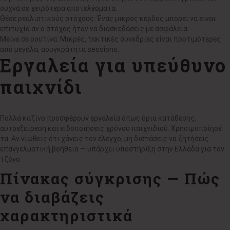
συχνά σε χειρότερα αποτελέσματα.
Θέσε ρεαλιστικούς στόχους: Ένας μικρός κέρδος μπορεί να είναι
επιτυχία αν ο στόχος ήταν να διασκεδάσεις με ασφάλεια.
Μείνε σε ρουτίνα: Μικρές, τακτικές συνεδρίες είναι προτιμότερες
από μεγάλα, ασυγκράτητα sessions.
Εργαλεία για υπεύθυνο
παιχνίδι
Πολλά καζίνο προσφέρουν εργαλεία όπως όρια κατάθεσης,
αυτοεξαίρεση και ειδοποιήσεις χρόνου παιχνιδιού. Χρησιμοποίησέ
τα. Αν νιώθεις ότι χάνεις τον έλεγχο, μη διστάσεις να ζητήσεις
επαγγελματική βοήθεια — υπάρχει υποστήριξη στην Ελλάδα για τον
τζόγο.
Πίνακας σύγκρισης — Πώς
να διαβάζεις
χαρακτηριστικά