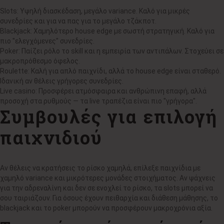
Slots: Υψηλή διασκέδαση, μεγάλο variance. Καλό για μικρές
συνεδρίες και για να πας για το μεγάλο τζάκποτ.
Blackjack: Χαμηλότερο house edge με σωστή στρατηγική. Καλό για
πιο "ελεγχόμενες" συνεδρίες.
Poker: Παίζει ρόλο το skill και η εμπειρία των αντιπάλων. Στοχεύει σε
μακροπρόθεσμο όφελος.
Roulette: Καλή για απλό παιχνίδι, αλλά το house edge είναι σταθερό.
Ιδανική αν θέλεις γρήγορες συνεδρίες.
Live casino: Προσφέρει ατμόσφαιρα και ανθρώπινη επαφή, αλλά
προσοχή στα ρυθμούς — τα live τραπέζια είναι πιο "γρήγορα".
Συμβουλές για επιλογή
παιχνιδιού
Αν θέλεις να κρατήσεις το ρίσκο χαμηλά, επίλεξε παιχνίδια με
χαμηλό variance και μικρότερες μονάδες στοιχήματος. Αν ψάχνεις
για την αδρεναλίνη και δεν σε ενοχλεί το ρίσκο, τα slots μπορεί να
σου ταιριάζουν. Για όσους έχουν πειθαρχία και διάθεση μάθησης, το
blackjack και το poker μπορούν να προσφέρουν μακροχρόνια αξία.