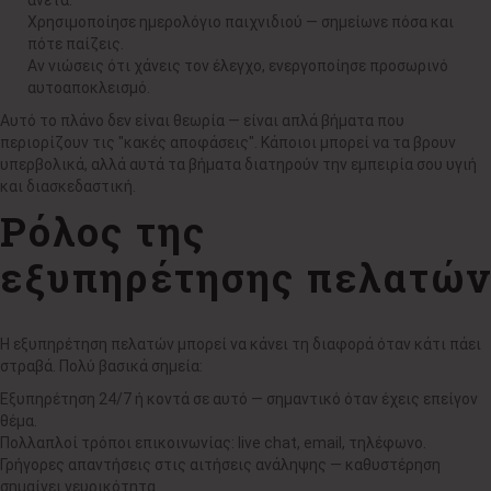
άνετα.
Χρησιμοποίησε ημερολόγιο παιχνιδιού — σημείωνε πόσα και
πότε παίζεις.
Αν νιώσεις ότι χάνεις τον έλεγχο, ενεργοποίησε προσωρινό
αυτοαποκλεισμό.
Αυτό το πλάνο δεν είναι θεωρία — είναι απλά βήματα που
περιορίζουν τις "κακές αποφάσεις". Κάποιοι μπορεί να τα βρουν
υπερβολικά, αλλά αυτά τα βήματα διατηρούν την εμπειρία σου υγιή
και διασκεδαστική.
Ρόλος της
εξυπηρέτησης πελατών
Η εξυπηρέτηση πελατών μπορεί να κάνει τη διαφορά όταν κάτι πάει
στραβά. Πολύ βασικά σημεία:
Εξυπηρέτηση 24/7 ή κοντά σε αυτό — σημαντικό όταν έχεις επείγον
θέμα.
Πολλαπλοί τρόποι επικοινωνίας: live chat, email, τηλέφωνο.
Γρήγορες απαντήσεις στις αιτήσεις ανάληψης — καθυστέρηση
σημαίνει νευρικότητα.