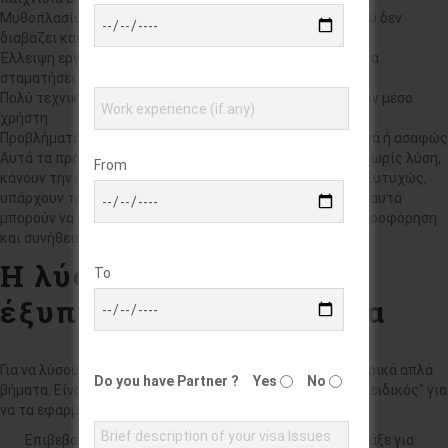
Μυθοπλασία για τα μπόνους — όροι και προϋποθέσεις που δεν
διαβάζει κανείς και μετά απογοήτευση
Έλλειψη εργαλείων ελέγχου — ο παίκτης δεν ξέρει πότε να
σταματήσει
Πολύ τεχνική γλώσσα στα FAQ — δεν είναι φιλική προς τον μέσο
χρήστη
Προβλήματα στην εξυπηρέτηση πελατών — απάντηση αργά ή ασαφώς
Αυτά τα προβλήματα δεν είναι αμελητέα. Αν τα αφήσεις χωρίς λύση,
From
κάνουν την εμπειρία σου άσκοπα στριφνή και αγχωτική. Ευτυχώς,
υπάρχουν τρόποι να τα αντιμετωπίσεις — και πολλά από αυτά
μπορούν να διορθωθούν ή να αποφευχθούν με σωστή πληροφόρηση
και συνήθειες.
Η λύση: πώς να παίξεις
To
έξυπνα και με ασφάλεια
Για να λύσουμε τα παραπάνω προβλήματα, ακολουθείς μερικά απλά
Do you have Partner ?
Yes
No
βήματα. Είναι πρακτικά και δεν χρειάζεται καν να γίνεις "ειδικός" για
να τα εφαρμόσεις.
Επιβεβαίωσε νόμιμη λειτουργία και πιστοποίηση — ψάξε για