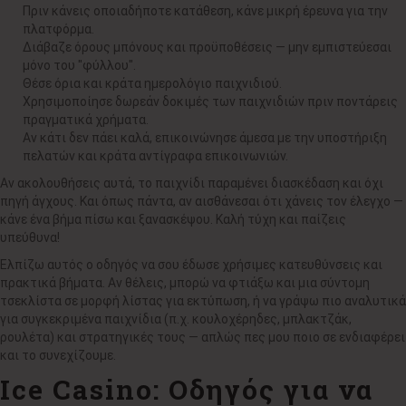
Πριν κάνεις οποιαδήποτε κατάθεση, κάνε μικρή έρευνα για την
πλατφόρμα.
Διάβαζε όρους μπόνους και προϋποθέσεις — μην εμπιστεύεσαι
μόνο του "φύλλου".
Θέσε όρια και κράτα ημερολόγιο παιχνιδιού.
Χρησιμοποίησε δωρεάν δοκιμές των παιχνιδιών πριν ποντάρεις
πραγματικά χρήματα.
Αν κάτι δεν πάει καλά, επικοινώνησε άμεσα με την υποστήριξη
πελατών και κράτα αντίγραφα επικοινωνιών.
Αν ακολουθήσεις αυτά, το παιχνίδι παραμένει διασκέδαση και όχι
πηγή άγχους. Και όπως πάντα, αν αισθάνεσαι ότι χάνεις τον έλεγχο —
κάνε ένα βήμα πίσω και ξανασκέψου. Καλή τύχη και παίζεις
υπεύθυνα!
Ελπίζω αυτός ο οδηγός να σου έδωσε χρήσιμες κατευθύνσεις και
πρακτικά βήματα. Αν θέλεις, μπορώ να φτιάξω και μια σύντομη
τσεκλίστα σε μορφή λίστας για εκτύπωση, ή να γράψω πιο αναλυτικά
για συγκεκριμένα παιχνίδια (π.χ. κουλοχέρηδες, μπλακτζάκ,
ρουλέτα) και στρατηγικές τους — απλώς πες μου ποιο σε ενδιαφέρει
και το συνεχίζουμε.
Ice Casino: Οδηγός για να