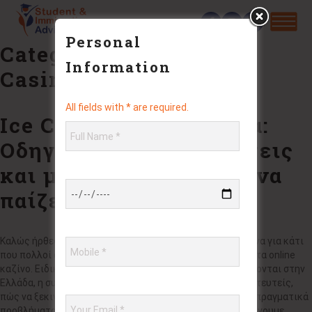
Personal
Category Archives: Ice
Information
Casino
All fields with * are required.
Ice Casino στην Ελλάδα:
Οδηγός επιβίωσης, λύσεις
και μικρά μυστικά για να
παίζεις έξυπνα
Καλώς ήρθες σε ένα άρθρο που θέλει να μιλήσει ανθρώπινα για κάτι
που πολλοί αγαπάμε αλλά λίγοι το προσεγγίζουν σωστά: τα online
καζίνο. Ειδικά όταν μιλάμε για πλατφόρμες που απευθύνονται στην
Ελλάδα, η συνήθης αμηχανία είναι μεγάλη — πού να εμπιστευτείς,
πώς να ξεκινήσεις, τι να προσέξεις; Θα μιλήσουμε για τα πραγματικά
προβλήματα που αντιμετωπίζει ο παίκτης, και θα προτείνουμε