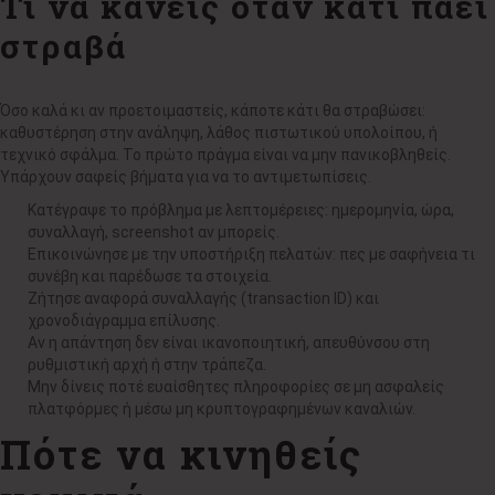
Τι να κάνεις όταν κάτι πάει
στραβά
Όσο καλά κι αν προετοιμαστείς, κάποτε κάτι θα στραβώσει:
καθυστέρηση στην ανάληψη, λάθος πιστωτικού υπολοίπου, ή
τεχνικό σφάλμα. Το πρώτο πράγμα είναι να μην πανικοβληθείς.
Υπάρχουν σαφείς βήματα για να το αντιμετωπίσεις.
Κατέγραψε το πρόβλημα με λεπτομέρειες: ημερομηνία, ώρα,
συναλλαγή, screenshot αν μπορείς.
Επικοινώνησε με την υποστήριξη πελατών: πες με σαφήνεια τι
συνέβη και παρέδωσε τα στοιχεία.
Ζήτησε αναφορά συναλλαγής (transaction ID) και
χρονοδιάγραμμα επίλυσης.
Αν η απάντηση δεν είναι ικανοποιητική, απευθύνσου στη
ρυθμιστική αρχή ή στην τράπεζα.
Μην δίνεις ποτέ ευαίσθητες πληροφορίες σε μη ασφαλείς
πλατφόρμες ή μέσω μη κρυπτογραφημένων καναλιών.
Πότε να κινηθείς