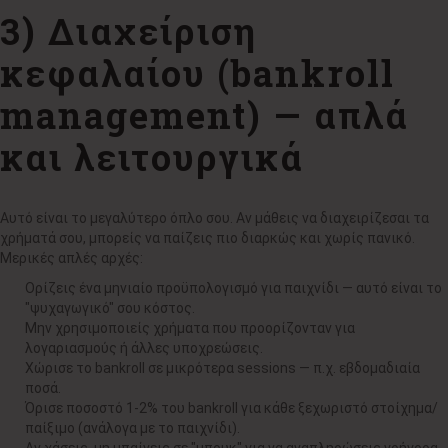
3) Διαχείριση
κεφαλαίου (bankroll
management) — απλά
και λειτουργικά
Αυτό είναι το μεγαλύτερο όπλο σου. Αν μάθεις να διαχειρίζεσαι τα
χρήματά σου, μπορείς να παίζεις πιο διαρκώς και χωρίς πανικό.
Μερικές απλές αρχές:
Ορίζεις ένα μηνιαίο προϋπολογισμό για παιχνίδι — αυτό είναι το
"ψυχαγωγικό" σου κόστος.
Μην χρησιμοποιείς χρήματα που προορίζονταν για
λογαριασμούς ή άλλες υποχρεώσεις.
Χώρισε το bankroll σε μικρότερα sessions — π.χ. εβδομαδιαία
ποσά.
Όρισε ποσοστό 1-2% του bankroll για κάθε ξεχωριστό στοίχημα/
παίξιμο (ανάλογα με το παιχνίδι).