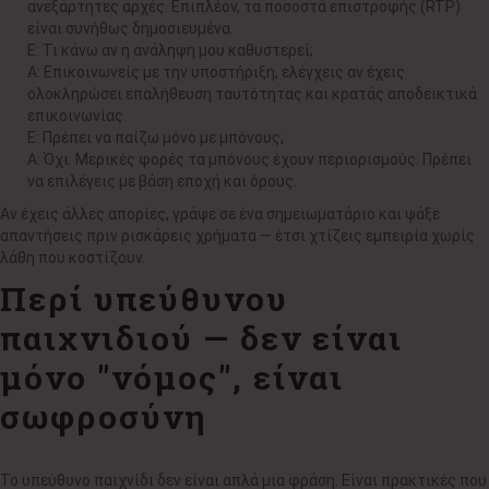
ανεξάρτητες αρχές. Επιπλέον, τα ποσοστά επιστροφής (RTP)
είναι συνήθως δημοσιευμένα.
Ε: Τι κάνω αν η ανάληψη μου καθυστερεί;
Α: Επικοινωνείς με την υποστήριξη, ελέγχεις αν έχεις
ολοκληρώσει επαλήθευση ταυτότητας και κρατάς αποδεικτικά
επικοινωνίας.
Ε: Πρέπει να παίζω μόνο με μπόνους;
Α: Όχι. Μερικές φορές τα μπόνους έχουν περιορισμούς. Πρέπει
να επιλέγεις με βάση εποχή και όρους.
Αν έχεις άλλες απορίες, γράψε σε ένα σημειωματάριο και ψάξε
απαντήσεις πριν ρισκάρεις χρήματα — έτσι χτίζεις εμπειρία χωρίς
λάθη που κοστίζουν.
Περί υπεύθυνου
παιχνιδιού — δεν είναι
μόνο "νόμος", είναι
σωφροσύνη
Το υπεύθυνο παιχνίδι δεν είναι απλά μια φράση. Είναι πρακτικές που