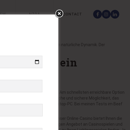
NEW
NZQA
CONTACT
AND
ASSESSMENT
Free-Spins-Angebot und erzeugen natürliche Dynamik. Der
Casino für ein
il-Adresse help- zur Verfügung. Am schnellsten erreichbare Option
nd, bietet diese Lösung eine einfache und sichere Möglichkeit, das
und den Kundensupport wie am Desktop-PC. Bei meinen Tests im Beef
 Tischspielen und Jackpots. Unser Online-Casino bietet Ihnen die
igen Zugang zu unserem vollständigen Angebot an Casinospielen und