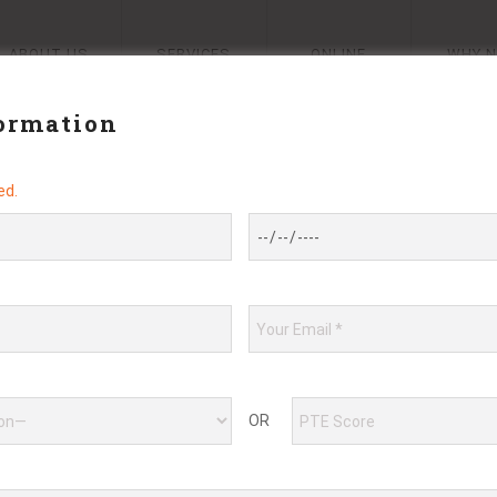
rgy-race.de
ABOUT US
SERVICES
ONLINE
WHY 
ASSESSMENT
ZEAL
ree Spins
ormation
. Features wie Freispiele innerhalb des Spiels ergänzen das externe 
ed.
nd erscheint im Kassenbereich mit einer eindeutigen Schaltfläche.
 die Vorteile von Beef 
rlebnis
ontakt @BEEF_ENsupport_bot. Für schriftliche Anliegen steht die E-Ma
direkt im Casino-Portal öffnet. Für Spieler, die viel mobil unterwegs si
mir einen nahezu identischen Zugriff auf Spiele, Einzahlungen, Boni 
de Auswahl an sicheren und modernen Zahlungsmethoden bietet.
OR
rhaltungsmöglichkeiten – einschließlich Spielautomaten, Live-Casino,
gal ob zu Hause oder unterwegs. Mit der APK-Datei erhalten Sie sofort