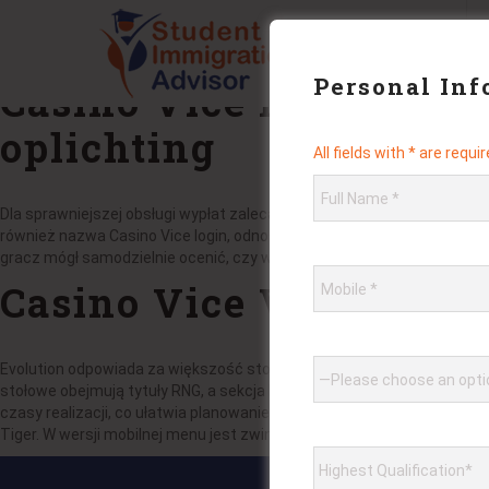
Category Archives: Cas
HOME
Personal Inf
Casino Vice Recensie O
oplichting
All fields with * are requir
Dla sprawniejszej obsługi wypłat zaleca się ukończenie procesu weryf
również nazwa Casino Vice login, odnosząca się do tego samego bezpi
gracz mógł samodzielnie ocenić, czy wybrane kasyno online spełnia je
Casino Vice Vergeleken
Evolution odpowiada za większość stołów na żywo, Pragmatic Play dost
stołowe obejmują tytuły RNG, a sekcja live skupia ruletkę, blackjack,
czasy realizacji, co ułatwia planowanie budżetu. Każda karta prezentuj
Tiger. W wersji mobilnej menu jest zwinięte, lecz przycisk dostępu d