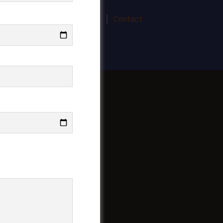
aland
NZQA Assessment
Contact
d. |
Privacy Policy