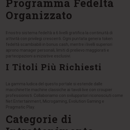
Programma Fedeltà
Organizzato
Il nostro sistema fedeltà a 6 livelli gratifica la continuità di
attività con privilegi crescenti. Ogni puntata genera token
fedeltà scambiabili in bonus cash, mentre i livelli superiori
aprono manager personali, limiti di prelievo maggiorati e
partecipazioni a iniziative esclusivi.
I Titoli Più Richiesti
La gamma ludica del questo portale si estende dalle
macchinette machine classiche ai tavoli live con croupier
professionisti. Collaboriamo con sviluppatori riconosciuti come
Net Entertainment, Microgaming, Evolution Gaming e
Pragmatic Play.
Categorie di