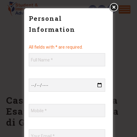
Personal
Information
All fields with * are required.
Casino Italia: La Guida
Esaustiva alla Sistema
di Gioco Online