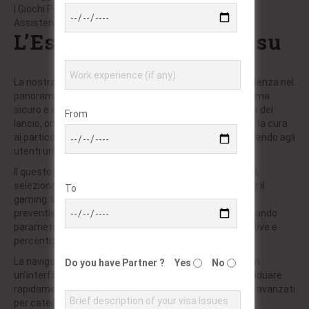
I Giochi Più Richiesti
Assistenza Clienti Esperto
L’Esperienza di Gioco su
La nostra piattaforma rappresenta un pilastro di eccellenza nel
panorama del gioco online nazionale, offrendo un sistema
sicuro e certificato per ciascuno gli giocatori. Dal giorno del
From
lancio,
online casino italia slot machine
si è distinto per la cura
ai particolari e la superiorità dell’offerta gaming, garantendo agli
utenti un’esperienza eccellente senza rinunce.
Il questo catalogo contiene oltre 2500 titoli diversificati,
selezionati dai migliori fornitori mondiali di software per il
To
gaming. Ogni gioco viene controllato accuratamente
preventivamente dell’inserimento nella libreria, assicurando
parametri elevati di qualità grafica, funzionalità innovative e
percentuali di rendimento al utente competitive.
La navigazione sulla piattaforma è stata sviluppata con
Do you have Partner ?
Yes
No
un’interfaccia intuitiva che consente agli clienti di individuare
rapidamente i loro titoli prediletti attraverso strumenti avanzati
per categoria, fornitore, volatilità e funzioni speciali. La