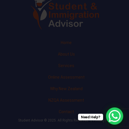
Home
About Us
Services
Online Assessment
Why New Zealand
NZQA Assessment
Contact
Need Help?
Student Advisor © 2025. All Rights Reserved. |
Privacy Policy