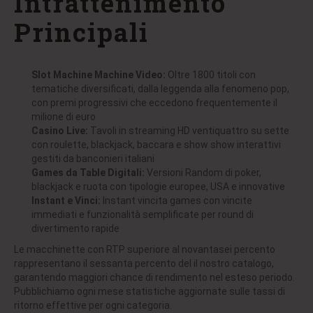
Intrattenimento
Principali
Slot Machine Machine Video:
Oltre 1800 titoli con
tematiche diversificati, dalla leggenda alla fenomeno pop,
con premi progressivi che eccedono frequentemente il
milione di euro
Casino Live:
Tavoli in streaming HD ventiquattro su sette
con roulette, blackjack, baccara e show show interattivi
gestiti da banconieri italiani
Games da Table Digitali:
Versioni Random di poker,
blackjack e ruota con tipologie europee, USA e innovative
Instant e Vinci:
Instant vincita games con vincite
immediati e funzionalità semplificate per round di
divertimento rapide
Le macchinette con RTP superiore al novantasei percento
rappresentano il sessanta percento del il nostro catalogo,
garantendo maggiori chance di rendimento nel esteso periodo.
Pubblichiamo ogni mese statistiche aggiornate sulle tassi di
ritorno effettive per ogni categoria.