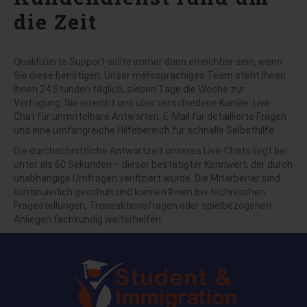
die Zeit
Qualifizierte Support sollte immer dann erreichbar sein, wenn
Sie diese benötigen. Unser mehrsprachiges Team steht Ihnen
Ihnen 24 Stunden täglich, sieben Tage die Woche zur
Verfügung. Sie erreicht uns über verschiedene Kanäle: Live-
Chat für unmittelbare Antworten, E-Mail für detaillierte Fragen
und eine umfangreiche Hilfebereich für schnelle Selbsthilfe.
Die durchschnittliche Antwortzeit unseres Live-Chats liegt bei
unter als 60 Sekunden – dieser bestätigter Kennwert, der durch
unabhängige Umfragen verifiziert wurde. Die Mitarbeiter sind
kontinuierlich geschult und können Ihnen bei technischen
Fragestellungen, Transaktionsfragen oder spielbezogenen
Anliegen fachkundig weiterhelfen.