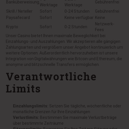
Banküberweisung
Gebührenfrei
Werktage
Werktage
Skrill / Neteller
Sofort
0-24 Stunden
Gebührenfrei
Paysafecard
Sofort
Keine verfügbar
Keine
Netzwerk-
Krypto
Sofort
0-2 Stunden
Fees
Unser Casino bietet Ihnen maximale Beweglichkeit bei
Einzahlungs- und Auszahlungen. Wir akzeptieren alle gängigen
Zahlungsarten und vergrößern unser Angebot kontinuierlich um
weitere Optionen. Außerordentlich hervorzuheben ist unsere
Integration von Digitalwährungen wie Bitcoin und Ethereum, die
anonyme und blitzschnelle Transfers ermöglichen.
Verantwortliche
Limits
Einzahlungslimits:
Setzen Sie tägliche, wöchentliche oder
monatliche Grenzen für Ihre Einzahlungen
Verlustlimits:
Bestimmen Sie maximale Verlustbeträge
über bestimmte Zeiträume
Sitzungslimits:
Begrenzen Sie Ihre Zeit pro Sitzung oder