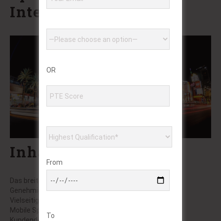
Internet
OR
Inhalt
From
Das breites Spielangebot
Genehmigung und Schutzmaßnahmen
Vielseitige Zahlungsoptionen
Mobile Spielerlebnis
To
Kundendienst rund über die Uhr