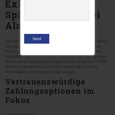
Exklusive
Spielkategorien bei
AlaWin
Das Team haben unser Portfolio taktisch strukturiert, sodass
Sie zügig zu Ihren Lieblingsspielen kommen. Die Navigation
erfolgt über einfache Filteroptionen nach Genre, Hersteller,
Beliebtheit oder neue Releases. Außerordentlich gefragt sind
derzeit unsere Megaways Spielautomaten mit bis zu 117.649
Gewinnmöglichkeiten sowie Crash-Games, die durch ihre
Schnelligkeit und Nervenkitzel überzeugen.
Vertrauenswürdige
Zahlungsoptionen im
Fokus