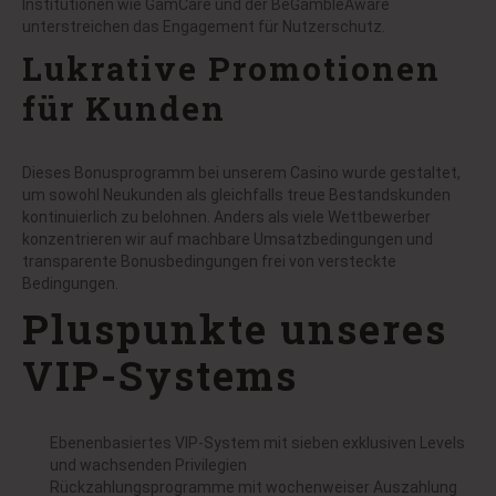
Institutionen wie GamCare und der BeGambleAware
unterstreichen das Engagement für Nutzerschutz.
Lukrative Promotionen
für Kunden
Dieses Bonusprogramm bei unserem Casino wurde gestaltet,
um sowohl Neukunden als gleichfalls treue Bestandskunden
kontinuierlich zu belohnen. Anders als viele Wettbewerber
konzentrieren wir auf machbare Umsatzbedingungen und
transparente Bonusbedingungen frei von versteckte
Bedingungen.
Pluspunkte unseres
VIP-Systems
Ebenenbasiertes VIP-System mit sieben exklusiven Levels
und wachsenden Privilegien
Rückzahlungsprogramme mit wochenweiser Auszahlung